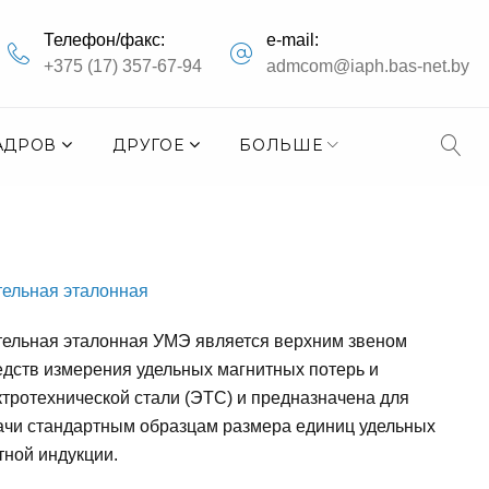
Телефон/факс:
e-mail:
+375 (17) 357-67-94
admcom@iaph.bas-net.by
АДРОВ
ДРУГОЕ
БОЛЬШЕ
тельная эталонная
тельная эталонная УМЭ является верхним звеном
дств измерения удельных магнитных потерь и
ктротехнической стали (ЭТС) и предназначена для
ачи стандартным образцам размера единиц удельных
тной индукции.