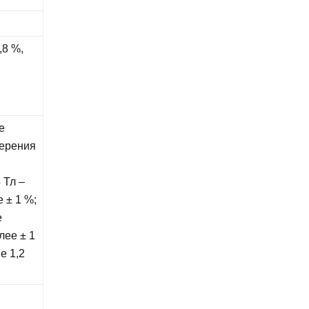
,8 %,
е
мерения
в
 Тл –
 ± 1 %;
е
лее ± 1
е 1,2