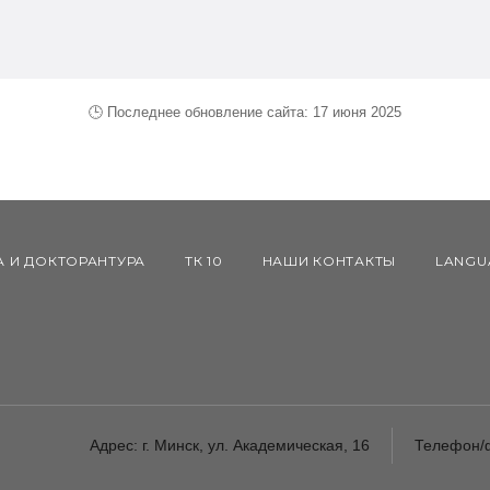
🕒 Последнее обновление сайта: 17 июня 2025
А И ДОКТОРАНТУРА
ТК 10
НАШИ КОНТАКТЫ
LANGU
Адрес:
г. Минск, ул. Академическая, 16
Телефон/