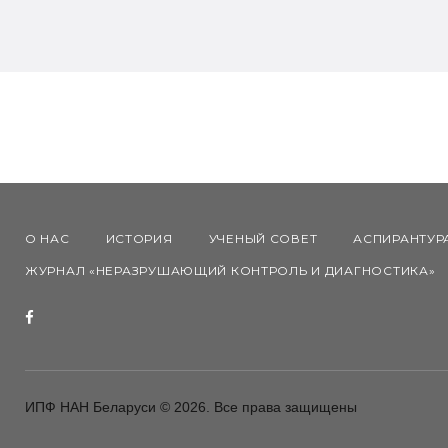
О НАС
ИСТОРИЯ
УЧЕНЫЙ СОВЕТ
АСПИРАНТУР
ЖУРНАЛ «НЕРАЗРУШАЮЩИЙ КОНТРОЛЬ И ДИАГНОСТИКА»
F
a
c
ИПФ НАН Беларуси © 2026. Все права защищены
e
b