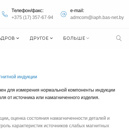
Телефон/факс:
e-mail:
+375 (17) 357-67-94
admcom@iaph.bas-net.by
АДРОВ
ДРУГОЕ
БОЛЬШЕ
гнитной индукции
ен для измерения нормальной компоненты индукции
оля от источника или намагниченного изделия.
кции
,
оценка состояния намагниченности деталей и
троль характеристик источников слабых магнитных