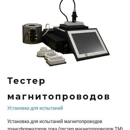
Е
м
у
С
Т
Е
Р
М
Тестер
А
магнитопроводов
Г
Установка для испытаний
Установка для испытаний магнитопроводов
Н
трансформаторов тока (тестер магнитопроводов ТМ)