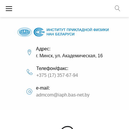
П
е
р
е
й
т
и
Адрес:
г. Минск, ул. Академическая, 16
к
с
Телефон/факс:
о
+375 (17) 357-67-94
д
е
e-mail:
р
admcom@iaph.bas-net.by
ж
и
Т
м
о