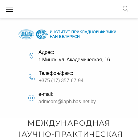
П
е
р
е
й
т
и
Адрес:
г. Минск, ул. Академическая, 16
к
с
Телефон/факс:
о
+375 (17) 357-67-94
д
е
e-mail:
р
admcom@iaph.bas-net.by
ж
и
«
МЕЖДУНАРОДНАЯ
м
о
НАУЧНО-ПРАКТИЧЕСКАЯ