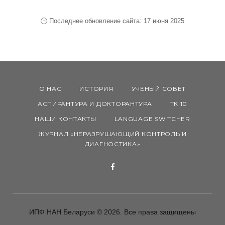
Е
🕒 Последнее обновление сайта: 17 июня 2025
С
Л
О
О НАС
ИСТОРИЯ
УЧЕНЫЙ СОВЕТ
АСПИРАНТУРА И ДОКТОРАНТУРА
ТК 10
Ж
НАШИ КОНТАКТЫ
LANGUAGE SWITCHER
ЖУРНАЛ «НЕРАЗРУШАЮЩИЙ КОНТРОЛЬ И
Н
ДИАГНОСТИКА»
Ы
F
Х
a
c
ИПФ НАН Беларуси © 2026. Все права защищены
e
С
b