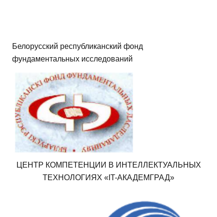
Г
фундаментальных исследований
Белорусский республиканский фонд
Н
фундаментальных исследований
Белорусский республиканский фонд
А
фундаментальных исследований
Л
О
В
В
ЦЕНТР КОМПЕТЕНЦИИ В ИНТЕЛЛЕКТУАЛЬНЫХ
ТЕХНОЛОГИЯХ «IT-АКАДЕМГРАД»
Д
ывапрвап
И