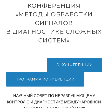
М
м
КОНФЕРЕНЦИЯ
у
Е
«МЕТОДЫ ОБРАБОТКИ
СИГНАЛОВ
Т
В ДИАГНОСТИКЕ СЛОЖНЫХ
О
СИСТЕМ»
вапиртьбюрол
Д
ывапролджэ
Ы
О КОНФЕРЕНЦИИ
О
ПРОГРАММА КОНФЕРЕНЦИИ
Б
смить
НАУЧНЫЙ СОВЕТ ПО НЕРАЗРУШАЮЩЕМУ
Р
КОНТРОЛЮ И ДИАГНОСТИКЕ МЕЖДУНАРОДНОЙ