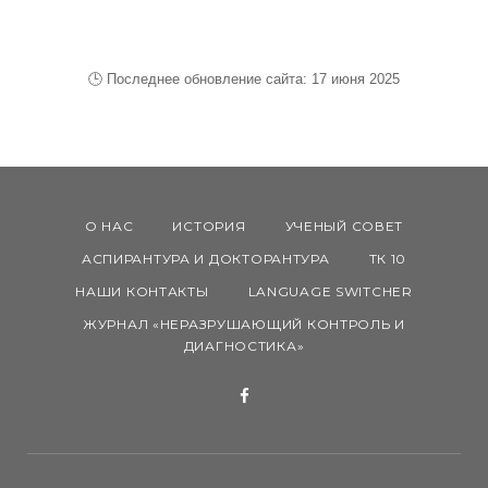
К
м
у
О
🕒 Последнее обновление сайта: 17 июня 2025
Н
Ф
Е
О НАС
ИСТОРИЯ
УЧЕНЫЙ СОВЕТ
АСПИРАНТУРА И ДОКТОРАНТУРА
ТК 10
Р
НАШИ КОНТАКТЫ
LANGUAGE SWITCHER
ЖУРНАЛ «НЕРАЗРУШАЮЩИЙ КОНТРОЛЬ И
Е
ДИАГНОСТИКА»
Н
F
a
Ц
c