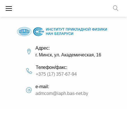
П
е
р
е
й
т
и
Адрес:
г. Минск, ул. Академическая, 16
к
с
Телефон/факс:
о
+375 (17) 357-67-94
д
е
e-mail:
р
admcom@iaph.bas-net.by
ж
и
м
о